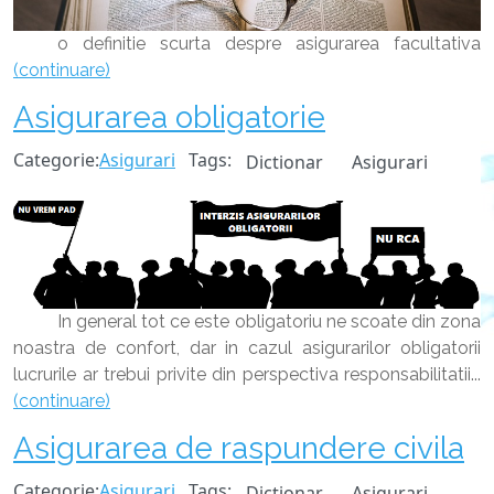
o definitie scurta despre asigurarea facultativa
(continuare)
Asigurarea obligatorie
Categorie:
Asigurari
Tags:
Dictionar
Asigurari
In general tot ce este obligatoriu ne scoate din zona
noastra de confort, dar in cazul asigurarilor obligatorii
lucrurile ar trebui privite din perspectiva responsabilitatii...
(continuare)
Asigurarea de raspundere civila
Categorie:
Asigurari
Tags:
Dictionar
Asigurari