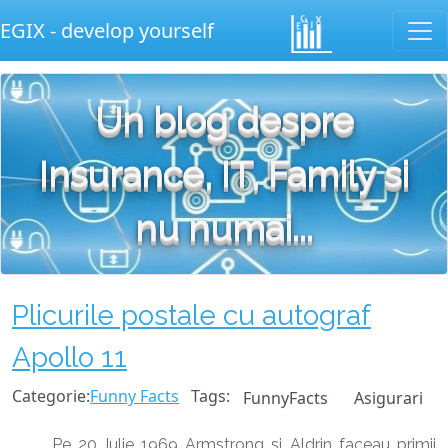
EGIX - develop yourself
Un blog despre
Insurance, IT, Family si
nu numai...
Plicurile postale cu autograf
Apollo 11
Categorie:
Funny Facts
Tags:
FunnyFacts
Asigurari
Pe 20 Iulie 1969 Armstrong si Aldrin faceau primii