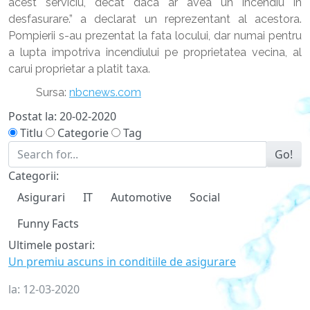
acest serviciu, decat daca ar avea un incendiu in
desfasurare.” a declarat un reprezentant al acestora.
Pompierii s-au prezentat la fata locului, dar numai pentru
a lupta impotriva incendiului pe proprietatea vecina, al
carui proprietar a platit taxa.
Sursa:
nbcnews.com
Postat la:
20-02-2020
Titlu
Categorie
Tag
Go!
Categorii:
Asigurari
IT
Automotive
Social
Funny Facts
Ultimele postari:
Un premiu ascuns in conditiile de asigurare
la:
12-03-2020