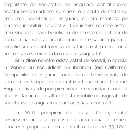
organizate de societatile de asigurare. Achizitionarea
acestui serviciu aducea cu sine si o placuta de metal cu
emblema societatii de asigurare, ce era montata pe
peretele imobilului respectiv . Locuintele marcate astfel,
erau singurele care beneficiau de interventia echipei de
pompieri, iar cele adiacente erau lasate sa arda pana la
temelie si nu se intervenea decat in cazul in care focul
ameninta sa se extinda la o cladire „asigurata”.
Si in zilele noastre exista astfel de servicii, in special
in zonele cu risc ridicat de incendiu (ex: California).
Companiile de asigurari contracteaza firme private de
pompieri cu scopul de a patrula/actiona in aceste zone.
Brigada privata de pompieri nu va interveni daca imobilul
aflat in flacari nu se afla pe lista imobilelor asigurate de
societatea de asigurari cu care acestia au contract.
In 2010, pompierii din orasul Obion, statul
Tennessee, au lasat o casa sa arda pana la temelii,
deoarece proprietarul nu a platit o taxa de 75 USD,