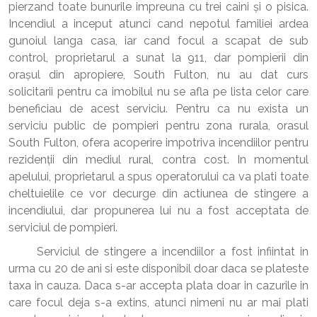
pierzand toate bunurile impreuna cu trei caini și o pisica.
Incendiul a inceput atunci cand nepotul familiei ardea
gunoiul langa casa, iar cand focul a scapat de sub
control, proprietarul a sunat la 911, dar pompierii din
orașul din apropiere, South Fulton, nu au dat curs
solicitarii pentru ca imobilul nu se afla pe lista celor care
beneficiau de acest serviciu. Pentru ca nu exista un
serviciu public de pompieri pentru zona rurala, orasul
South Fulton, ofera acoperire impotriva incendiilor pentru
rezidenții din mediul rural, contra cost. In momentul
apelului, proprietarul a spus operatorului ca va plati toate
cheltuielile ce vor decurge din actiunea de stingere a
incendiului, dar propunerea lui nu a fost acceptata de
serviciul de pompieri.
Serviciul de stingere a incendiilor a fost infiintat in
urma cu 20 de ani si este disponibil doar daca se plateste
taxa in cauza. Daca s-ar accepta plata doar in cazurile in
care focul deja s-a extins, atunci nimeni nu ar mai plati