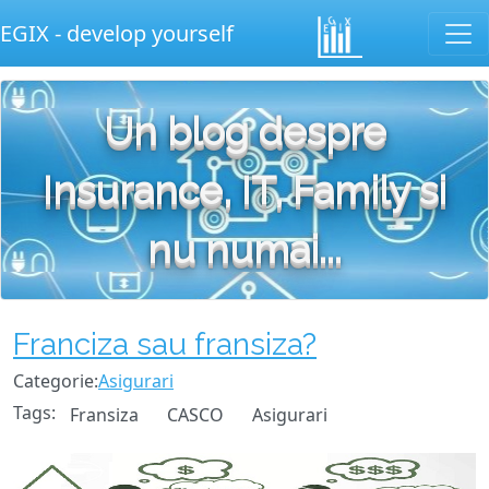
EGIX - develop yourself
Un blog despre
Insurance, IT, Family si
nu numai...
Franciza sau fransiza?
Categorie:
Asigurari
Tags:
Fransiza
CASCO
Asigurari